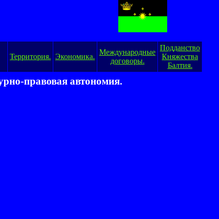
Подданство
Международные
Территория.
Экономика.
Княжества
договоры.
Балтия.
турно-правовая автономия.